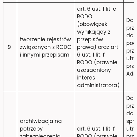
art. 6 ust. 1 lit. c
RODO
Dan
(obowiązek
prz
wynikający z
do 
tworzenie rejestrów
przepisów
pod
9
związanych z RODO
prawa) oraz art.
prz
i innymi przepisami
6 ust. 1 lit. f
utra
RODO (prawnie
prz
uzasadniony
Adm
interes
administratora)
Dan
prz
do 
archiwizacja na
spr
potrzeby
art. 6 ust. 1 lit. f
utra
zabezpieczenia
RODO (prawnie
prz