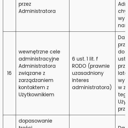
przez
Admi
Administratora
chy
wyc
nas
Dan
prz
wewnętrzne cele
do 
administracyjne
6 ust. 1 lit. f
ust
Administratora
RODO (prawnie
prz
16
związane z
uzasadniony
lata
zarządzaniem
interes
wyk
kontaktem z
administratora)
w z
Użytkownikiem
teg
Użyt
prz
dopasowanie
treści
Dan