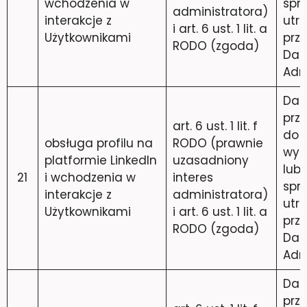
wchodzenia w
spr
administratora)
interakcje z
utra
i art. 6 ust. 1 lit. a
Użytkownikami
prz
RODO (zgoda)
Dan
Adm
Dan
prz
art. 6 ust. 1 lit. f
do 
obsługa profilu na
RODO (prawnie
wyc
platformie LinkedIn
uzasadniony
lub 
21
i wchodzenia w
interes
spr
interakcje z
administratora)
utra
Użytkownikami
i art. 6 ust. 1 lit. a
prz
RODO (zgoda)
Dan
Adm
Dan
prz