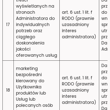
wyświetlanych na
prz
stronach
art. 6 ust. 1 lit. f
do 
Administratora do
RODO (prawnie
wni
17
indywidualnych
uzasadniony
spr
potrzeb oraz
interes
utra
ciągłego
administratora)
prz
doskonalenia
Dan
jakości
Adm
oferowanych usług
Dan
marketing
prz
bezpośredni
art. 6 ust. 1 lit. f
do 
kierowany do
RODO (prawnie
wni
Użytkownika
18
uzasadniony
spr
produktów lub
interes
utra
Usług lub
administratora)
prz
polecanych osób
Dan