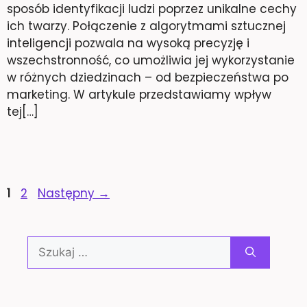
sposób identyfikacji ludzi poprzez unikalne cechy
ich twarzy. Połączenie z algorytmami sztucznej
inteligencji pozwala na wysoką precyzję i
wszechstronność, co umożliwia jej wykorzystanie
w różnych dziedzinach – od bezpieczeństwa po
marketing. W artykule przedstawiamy wpływ
tej[…]
Strona
Strona
1
2
Następny
→
Szukaj: