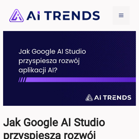
Przejdź
do
Menu
treści
Jak Google AI Studio
przyspiesza rozwój