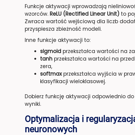
Funkcje aktywacji wprowadzają nieliniow
wzorców.
ReLU (Rectified Linear Unit)
to po
Zwraca wartość wejściową dla liczb dodatn
przyspiesza zbieżność modeli.
Inne funkcje aktywacji to:
sigmoid
przekształca wartości na zak
tanh
przekształca wartości na przed
zera,
softmax
przekształca wyjścia w pra
klasyfikacji wieloklasowej.
Dobierz funkcję aktywacji odpowiednio do z
wyniki.
Optymalizacja i regularyzacj
neuronowych