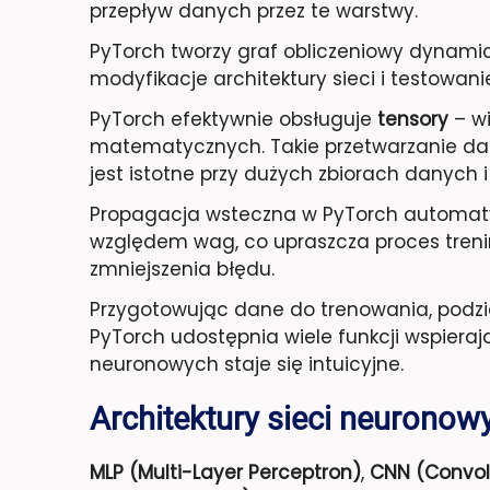
przepływ danych przez te warstwy.
PyTorch tworzy graf obliczeniowy dynamicz
modyfikacje architektury sieci i testowani
PyTorch efektywnie obsługuje
tensory
– wi
matematycznych. Takie przetwarzanie dan
jest istotne przy dużych zbiorach danych 
Propagacja wsteczna w PyTorch automatycz
względem wag, co upraszcza proces treni
zmniejszenia błędu.
Przygotowując dane do trenowania, podzie
PyTorch udostępnia wiele funkcji wspieraj
neuronowych staje się intuicyjne.
Architektury sieci neurono
MLP (Multi-Layer Perceptron)
,
CNN (Convol