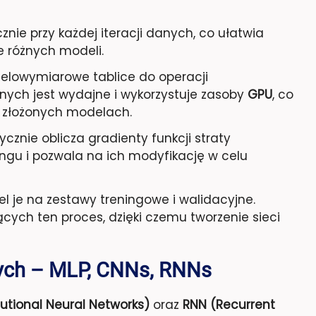
nie przy każdej iteracji danych, co ułatwia
e różnych modeli.
elowymiarowe tablice do operacji
ych jest wydajne i wykorzystuje zasoby
GPU
, co
i złożonych modelach.
nie oblicza gradienty funkcji straty
ngu i pozwala na ich modyfikację w celu
l je na zestawy treningowe i walidacyjne.
ących ten proces, dzięki czemu tworzenie sieci
wych – MLP, CNNs, RNNs
utional Neural Networks)
oraz
RNN (Recurrent