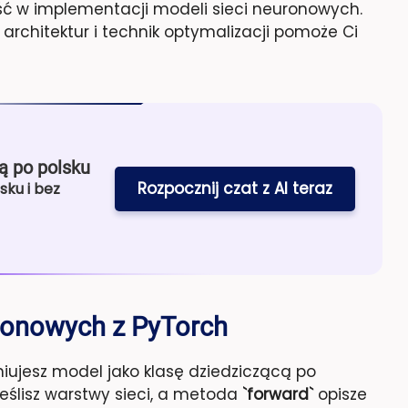
ść w implementacji modeli sieci neuronowych.
rchitektur i technik optymalizacji pomoże Ci
ą po polsku
Rozpocznij czat z AI teraz
sku i bez
ronowych z PyTorch
iniujesz model jako klasę dziedziczącą po
eślisz warstwy sieci, a metoda
`forward`
opisze