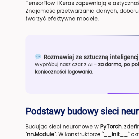
TensorFlow i Keras zapewniają elastyczno
Znajomość przetwarzania danych, doboru a
tworzyć efektywne modele.
Rozmawiaj ze sztuczną inteligencj
Wypróbuj nasz czat z AI –
za darmo, po pol
konieczności logowania
.
Podstawy budowy sieci neu
Budując sieci neuronowe w
PyTorch
, zdef
`nn.Module`
. W konstruktorze
`__init__`
okr