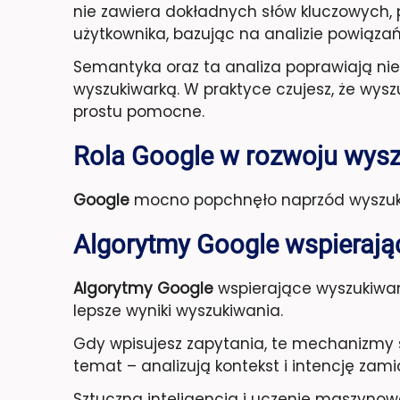
nie zawiera dokładnych słów kluczowych, 
użytkownika, bazując na analizie powiązań i
Semantyka oraz ta analiza poprawiają nie ty
wyszukiwarką. W praktyce czujesz, że wyszuk
prostu pomocne.
Rola Google w rozwoju wys
Google
mocno popchnęło naprzód wyszuk
Algorytmy Google wspieraj
Algorytmy Google
wspierające wyszukiwani
lepsze wyniki wyszukiwania.
Gdy wpisujesz zapytania, te mechanizmy s
temat – analizują kontekst i intencję zam
Sztuczna inteligencja i uczenie maszyno