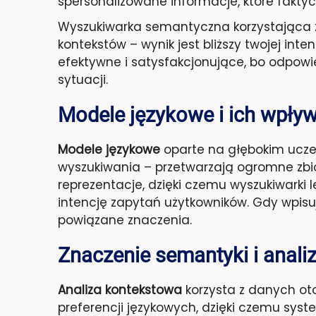
spersonalizowane informacje, które fakty
Wyszukiwarka semantyczna korzystająca z
kontekstów – wynik jest bliższy twojej inte
efektywne i satysfakcjonujące, bo odpowie
sytuacji.
Modele językowe i ich wpły
Modele językowe
oparte na głębokim ucz
wyszukiwania – przetwarzają ogromne zbi
reprezentacje, dzięki czemu wyszukiwarki l
intencję zapytań użytkowników. Gdy wpisuj
powiązane znaczenia.
Znaczenie semantyki i anal
Analiza kontekstowa
korzysta z danych otoc
preferencji językowych, dzięki czemu sys