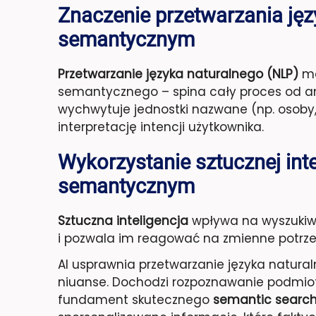
Znaczenie przetwarzania ję
semantycznym
Przetwarzanie języka naturalnego (NLP)
ma
semantycznego – spina cały proces od ana
wychwytuje jednostki nazwane (np. osoby, 
interpretację intencji użytkownika.
Wykorzystanie sztucznej int
semantycznym
Sztuczna inteligencja
wpływa na wyszukiw
i pozwala im reagować na zmienne potrzeby
AI usprawnia przetwarzanie języka natural
niuanse. Dochodzi rozpoznawanie podmiotó
fundament skutecznego
semantic searc