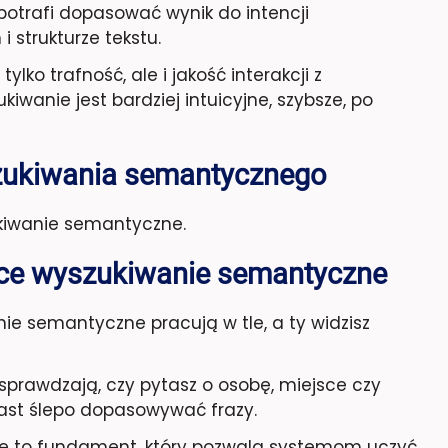
potrafi dopasować wynik do intencji
 strukturze tekstu.
lko trafność, ale i jakość interakcji z
iwanie jest bardziej intuicyjne, szybsze, po
zukiwania semantycznego
iwanie semantyczne.
ące wyszukiwanie semantyczne
e semantyczne pracują w tle, a ty widzisz
prawdzają, czy pytasz o osobę, miejsce czy
iast ślepo dopasowywać frazy.
we to fundament, który pozwala systemom uczyć