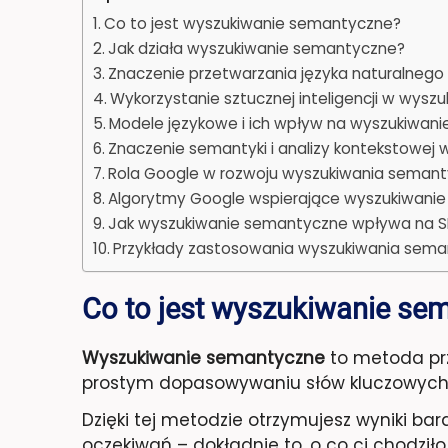
Co to jest wyszukiwanie semantyczne?
Jak działa wyszukiwanie semantyczne?
Znaczenie przetwarzania języka naturalneg
Wykorzystanie sztucznej inteligencji w wys
Modele językowe i ich wpływ na wyszukiwan
Znaczenie semantyki i analizy kontekstowej 
Rola Google w rozwoju wyszukiwania seman
Algorytmy Google wspierające wyszukiwani
Jak wyszukiwanie semantyczne wpływa na 
Przykłady zastosowania wyszukiwania sem
Co to jest wyszukiwanie se
Wyszukiwanie semantyczne
to metoda prz
prostym dopasowywaniu słów kluczowych. M
Dzięki tej metodzie otrzymujesz wyniki ba
oczekiwań – dokładnie to, o co ci chodziło