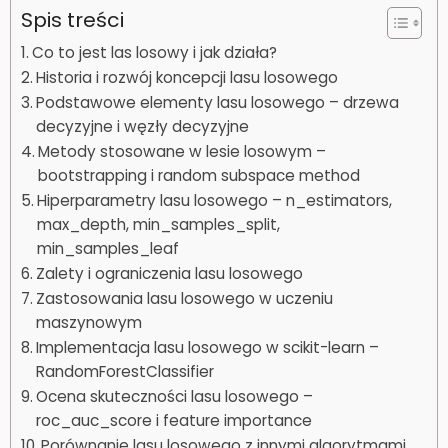
Spis treści
Co to jest las losowy i jak działa?
Historia i rozwój koncepcji lasu losowego
Podstawowe elementy lasu losowego – drzewa
decyzyjne i węzły decyzyjne
Metody stosowane w lesie losowym –
bootstrapping i random subspace method
Hiperparametry lasu losowego – n_estimators,
max_depth, min_samples_split,
min_samples_leaf
Zalety i ograniczenia lasu losowego
Zastosowania lasu losowego w uczeniu
maszynowym
Implementacja lasu losowego w scikit-learn –
RandomForestClassifier
Ocena skuteczności lasu losowego –
roc_auc_score i feature importance
Porównanie lasu losowego z innymi algorytmami