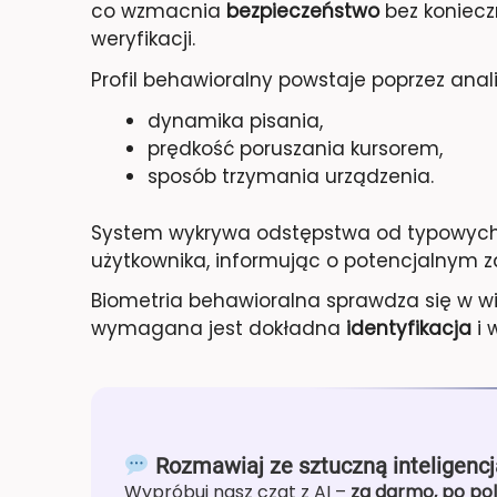
co wzmacnia
bezpieczeństwo
bez koniecz
weryfikacji.
Profil behawioralny powstaje poprzez anali
dynamika pisania,
prędkość poruszania kursorem,
sposób trzymania urządzenia.
System wykrywa odstępstwa od typowych 
użytkownika, informując o potencjalnym z
Biometria behawioralna sprawdza się w wi
wymagana jest dokładna
identyfikacja
i 
Rozmawiaj ze sztuczną inteligencj
Wypróbuj nasz czat z AI –
za darmo, po pol