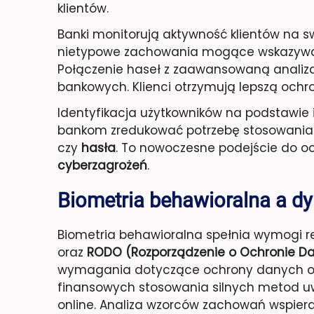
klientów.
Banki monitorują aktywność klientów na 
nietypowe zachowania mogące wskazywa
Połączenie haseł z zaawansowaną analiz
bankowych. Klienci otrzymują lepszą ochr
Identyfikacja użytkowników na podstawie
bankom zredukować potrzebę stosowania 
czy
hasła
. To nowoczesne podejście do o
cyberzagrożeń
.
Biometria behawioralna a d
Biometria behawioralna spełnia wymogi 
oraz
RODO (Rozporządzenie o Ochronie 
wymagania dotyczące ochrony danych os
finansowych stosowania silnych metod uwi
online. Analiza wzorców zachowań wspiera 