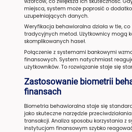
wzorców, co zwiększa ich skuteczność. Gd
miejsca, system może poprosić o dodatko
uzupełniających danych.
Weryfikacja behawioralna działa w tle, co 
tradycyjnych metod. Użytkownicy mogą k
skomplikowanych haseł.
Połączenie z systemami bankowymi wzmac
finansowych. System natychmiast reaguje 
użytkowników. To rozwiązanie staje się s
Zastosowanie biometrii beh
finansach
Biometria behawioralna staje się standa
jako skuteczne narzędzie przeciwdziałan
transakcji. Analiza sposobu korzystania 
instytucjom finansowym szybko reagować n