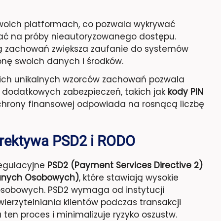
swoich platformach, co pozwala wykrywać
ć na próby nieautoryzowanego dostępu.
ą zachowań zwiększa zaufanie do systemów
onę swoich danych i środków.
 ich unikalnych wzorców zachowań pozwala
dodatkowych zabezpieczeń, takich jak
kody PIN
chrony finansowej odpowiada na rosnącą liczbę
yrektywa PSD2 i RODO
regulacyjne
PSD2 (Payment Services Directive 2)
Danych Osobowych)
, które stawiają wysokie
obowych. PSD2 wymaga od instytucji
erzytelniania klientów podczas transakcji
ten proces i minimalizuje ryzyko oszustw.