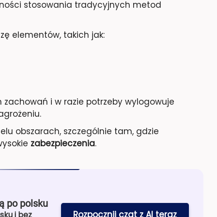
ności stosowania tradycyjnych metod
zę elementów, takich jak:
zachowań i w razie potrzeby wylogowuje
agrożeniu.
elu obszarach, szczególnie tam, gdzie
wysokie
zabezpieczenia
.
ą po polsku
Rozpocznij czat z AI teraz
sku i bez