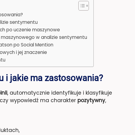
tosowania?
lizie sentymentu
ych po uczenie maszynowe
nia maszynowego w analizie sentymentu
atson po Social Mention
wych i jej znaczenie
ntu
tu i jakie ma zastosowania?
nii
, automatycznie identyfikuje i klasyfikuje
a, czy wypowiedź ma charakter
pozytywny
,
duktach,