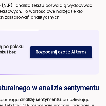
 (NLP)
i analiza tekstu pozwalają wydobywać
tekstowych. To wartościowe narzędzie do
ch zastosowań analitycznych.
ą po polsku
Rozpocznij czat z AI teraz
sku i bez
aturalnego w analizie sentymentu
spomaga
analizę sentymentu
, umożliwiając
ę tekstów. NLP rozpoznaje emocje i nastroje w