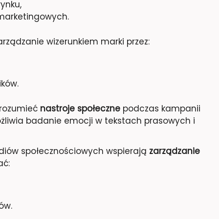
ynku,
 marketingowych.
ządzanie wizerunkiem marki przez:
ików.
zrozumieć
nastroje społeczne
podczas kampanii
liwia badanie emocji w tekstach prasowych i
mediów społecznościowych wspierają
zarządzanie
ać:
ów.