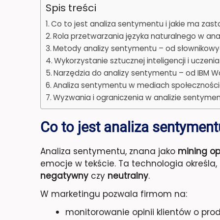
Spis treści
Co to jest analiza sentymentu i jakie ma zas
Rola przetwarzania języka naturalnego w ana
Metody analizy sentymentu – od słownikow
Wykorzystanie sztucznej inteligencji i ucze
Narzędzia do analizy sentymentu – od IBM W
Analiza sentymentu w mediach społecznościo
Wyzwania i ograniczenia w analizie sentyme
Co to jest analiza sentymen
Analiza sentymentu, znana jako
mining opi
emocje w tekście. Ta technologia określ
negatywny
czy
neutralny
.
W marketingu pozwala firmom na:
monitorowanie opinii klientów o pro