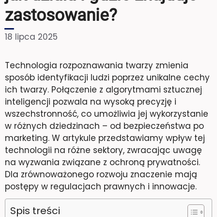
zastosowanie?
18 lipca 2025
Technologia rozpoznawania twarzy zmienia
sposób identyfikacji ludzi poprzez unikalne cechy
ich twarzy. Połączenie z algorytmami sztucznej
inteligencji pozwala na wysoką precyzję i
wszechstronność, co umożliwia jej wykorzystanie
w różnych dziedzinach – od bezpieczeństwa po
marketing. W artykule przedstawiamy wpływ tej
technologii na różne sektory, zwracając uwagę
na wyzwania związane z ochroną prywatności.
Dla zrównoważonego rozwoju znaczenie mają
postępy w regulacjach prawnych i innowacje.
Spis treści