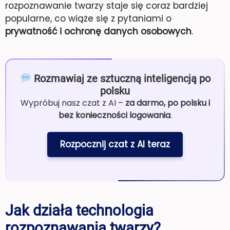
rozpoznawanie twarzy staje się coraz bardziej
popularne, co wiąże się z pytaniami o
prywatność i ochronę danych osobowych
.
Rozmawiaj ze sztuczną inteligencją po
polsku
Wypróbuj nasz czat z AI –
za darmo, po polsku i
bez konieczności logowania
.
Rozpocznij czat z AI teraz
Jak działa technologia
rozpoznawania twarzy?