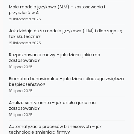
Małe modele językowe (SLM) – zastosowania i
przyszłość w AI
21 listopada 2025
Jak działają duże modele językowe (LLM) i dlaczego są
tak skuteczne?
21 listopada 2025
Rozpoznawanie mowy – jak działa i jakie ma
zastosowania?
18 lipca 2025
Biometria behawioralna – jak działa i dlaczego zwiększa
bezpieczeństwo?
18 lipca 2025
Analiza sentymentu – jak działa i jakie ma
zastosowania?
18 lipca 2025
Automatyzacja procesów biznesowych – jak
technologie zmieniają firmy?