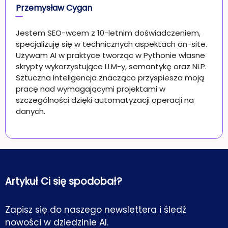
Przemysław Cygan
Jestem SEO-wcem z 10-letnim doświadczeniem,
specjalizuję się w technicznych aspektach on-site.
Używam AI w praktyce tworząc w Pythonie własne
skrypty wykorzystujące LLM-y, semantykę oraz NLP.
Sztuczna inteligencja znacząco przyspiesza moją
pracę nad wymagającymi projektami w
szczególności dzięki automatyzacji operacji na
danych.
Artykuł Ci się spodobał?
Zapisz się do naszego newslettera i śledź
nowości w dziedzinie AI.