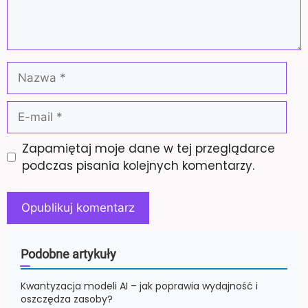
Nazwa
E-
mail
Zapamiętaj moje dane w tej przeglądarce
podczas pisania kolejnych komentarzy.
Podobne artykuły
Kwantyzacja modeli AI – jak poprawia wydajność i
oszczędza zasoby?