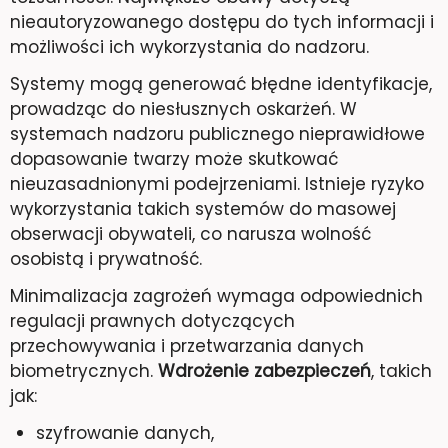
nieautoryzowanego dostępu do tych informacji i
możliwości ich wykorzystania do nadzoru.
Systemy mogą generować błędne identyfikacje,
prowadząc do niesłusznych oskarżeń. W
systemach nadzoru publicznego nieprawidłowe
dopasowanie twarzy może skutkować
nieuzasadnionymi podejrzeniami. Istnieje ryzyko
wykorzystania takich systemów do masowej
obserwacji obywateli, co narusza wolność
osobistą i prywatność.
Minimalizacja zagrożeń wymaga odpowiednich
regulacji prawnych dotyczących
przechowywania i przetwarzania danych
biometrycznych.
Wdrożenie zabezpieczeń
, takich
jak:
szyfrowanie danych,