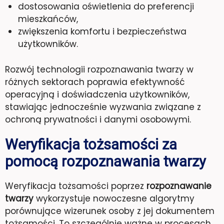
dostosowania oświetlenia do preferencji
mieszkańców,
zwiększenia komfortu i bezpieczeństwa
użytkowników.
Rozwój technologii rozpoznawania twarzy w
różnych sektorach poprawia efektywność
operacyjną i doświadczenia użytkowników,
stawiając jednocześnie wyzwania związane z
ochroną prywatności i danymi osobowymi.
Weryfikacja tożsamości za
pomocą rozpoznawania twarzy
Weryfikacja tożsamości poprzez
rozpoznawanie
twarzy
wykorzystuje nowoczesne algorytmy
porównujące wizerunek osoby z jej dokumentem
tożsamości. To szczególnie ważne w procesach