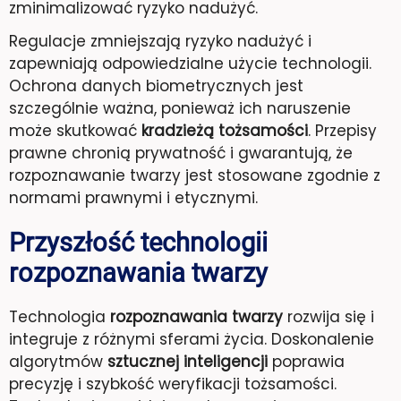
zminimalizować ryzyko nadużyć.
Regulacje zmniejszają ryzyko nadużyć i
zapewniają odpowiedzialne użycie technologii.
Ochrona danych biometrycznych jest
szczególnie ważna, ponieważ ich naruszenie
może skutkować
kradzieżą tożsamości
. Przepisy
prawne chronią prywatność i gwarantują, że
rozpoznawanie twarzy jest stosowane zgodnie z
normami prawnymi i etycznymi.
Przyszłość technologii
rozpoznawania twarzy
Technologia
rozpoznawania twarzy
rozwija się i
integruje z różnymi sferami życia. Doskonalenie
algorytmów
sztucznej inteligencji
poprawia
precyzję i szybkość weryfikacji tożsamości.