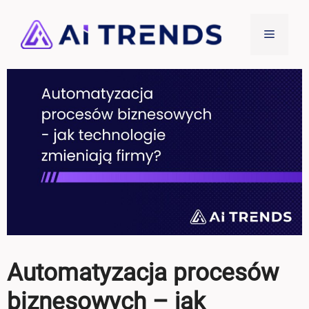
Przejdź
do
Menu
treści
Automatyzacja procesów
biznesowych – jak