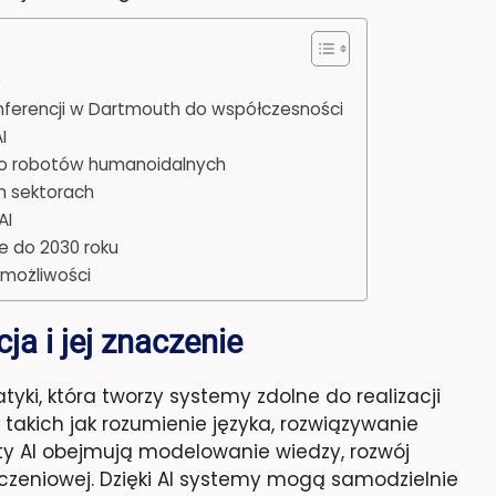
e
 konferencji w Dartmouth do współczesności
I
do robotów humanoidalnych
ch sektorach
AI
ce do 2030 roku
i możliwości
ja i jej znaczenie
tyki, która tworzy systemy zdolne do realizacji
 takich jak rozumienie języka, rozwiązywanie
ty AI obejmują modelowanie wiedzy, rozwój
czeniowej. Dzięki AI systemy mogą samodzielnie