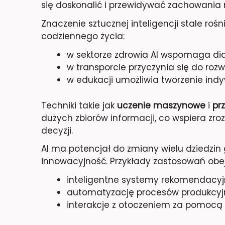
się doskonalić i przewidywać zachowania
Znaczenie sztucznej inteligencji stale ro
codziennego życia:
w sektorze zdrowia AI wspomaga diag
w transporcie przyczynia się do ro
w edukacji umożliwia tworzenie in
Techniki takie jak
uczenie maszynowe
i
pr
dużych zbiorów informacji, co wspiera z
decyzji.
AI ma potencjał do zmiany wielu dziedzin
innowacyjność. Przykłady zastosowań obe
inteligentne systemy rekomendacyj
automatyzację procesów produkcyj
interakcje z otoczeniem za pomocą 