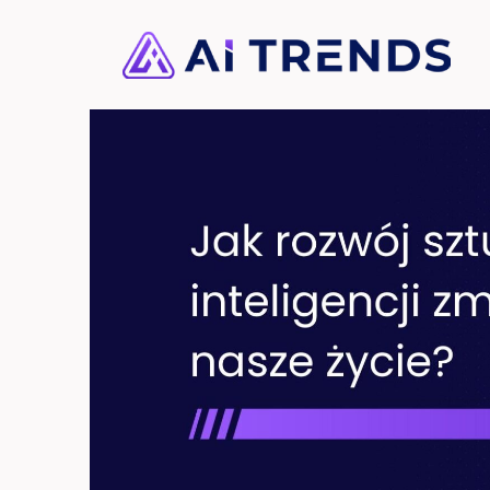
Przejdź
do
treści