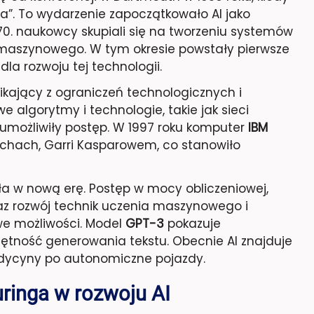
a”. To wydarzenie zapoczątkowało AI jako
 70. naukowcy skupiali się na tworzeniu systemów
maszynowego. W tym okresie powstały pierwsze
dla rozwoju tej technologii.
nikający z ograniczeń technologicznych i
e algorytmy i technologie, takie jak sieci
umożliwiły postęp. W 1997 roku komputer
IBM
chach, Garri Kasparowem, co stanowiło
ła w nową erę. Postęp w mocy obliczeniowej,
z rozwój technik uczenia maszynowego i
we możliwości. Model
GPT-3
pokazuje
ętność generowania tekstu. Obecnie AI znajduje
edycyny po autonomiczne pojazdy.
uringa w rozwoju AI